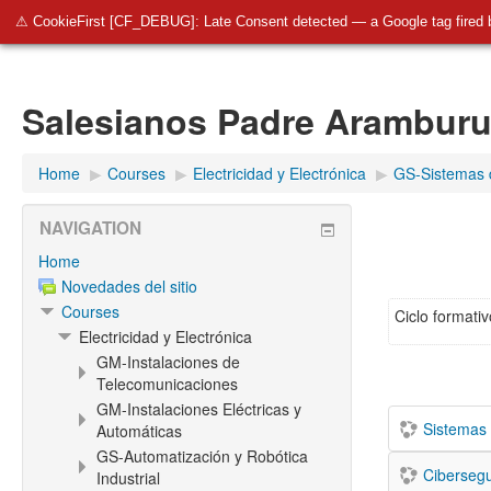
SalesianosBurgos
Salesianos Padre Aramburu
Pla
⚠ CookieFirst [CF_DEBUG]: Late Consent detected — a Google tag fired 
Salesianos Padre Arambur
Home
▶︎
Courses
▶︎
Electricidad y Electrónica
▶︎
GS-Sistemas 
NAVIGATION
Home
Novedades del sitio
Courses
Ciclo formati
Electricidad y Electrónica
GM-Instalaciones de
Telecomunicaciones
GM-Instalaciones Eléctricas y
Sistemas 
Automáticas
GS-Automatización y Robótica
Ciberseg
Industrial