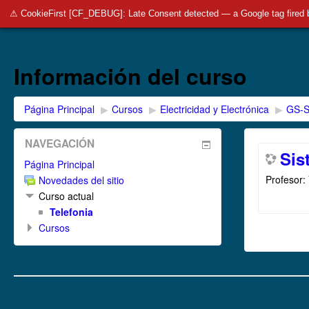
SalesianosBurgos
Salesianos Padre Aramburu
Pla
⚠ CookieFirst [CF_DEBUG]: Late Consent detected — a Google tag fired 
Información del curso
Página Principal
▶︎
Cursos
▶︎
Electricidad y Electrónica
▶︎
GS-S
NAVEGACIÓN
Sis
Página Principal
Profesor:
Novedades del sitio
Curso actual
Telefonia
Cursos