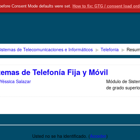
taforma Educamos
Radio Buru
Redes Sociales
Español -
before Consent Mode defaults were set.
How to fix: GTG / consent load or
istemas de Telecomunicaciones e Informáticos
▶︎
Telefonia
▶︎
Resu
temas de Telefonía Fija y Móvil
Yéssica Salazar
Módulo de Sistema
de grado superio
Usted no se ha identificado. (
Acceder
)