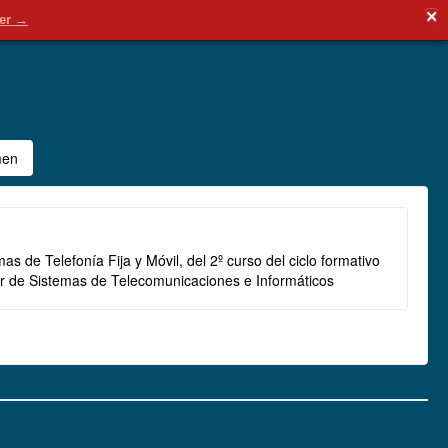
✕
 Internacional ‎(es)‎
Usted no se ha identificado. (
Acceder
)
der →
men
s de Telefonía Fija y Móvil, del 2º curso del ciclo formativo
r de Sistemas de Telecomunicaciones e Informáticos