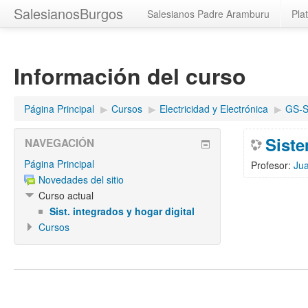
SalesianosBurgos
Salesianos Padre Aramburu
Pla
Información del curso
Página Principal
▶︎
Cursos
▶︎
Electricidad y Electrónica
▶︎
GS-S
Siste
NAVEGACIÓN
Página Principal
Profesor:
Ju
Novedades del sitio
Curso actual
Sist. integrados y hogar digital
Cursos