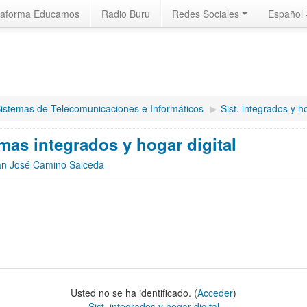
taforma Educamos
Radio Buru
Redes Sociales
Español -
istemas de Telecomunicaciones e Informáticos
▶︎
Sist. integrados y ho
mas integrados y hogar digital
an José Camino Salceda
Usted no se ha identificado. (
Acceder
)
Sist. integrados y hogar digital