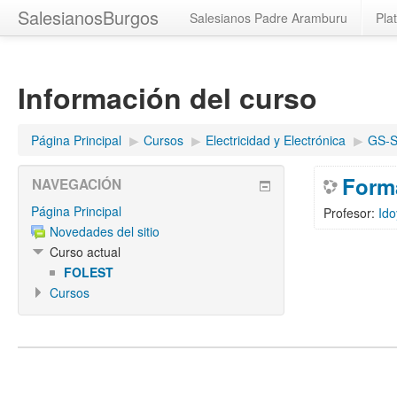
SalesianosBurgos
Salesianos Padre Aramburu
Pla
Información del curso
Página Principal
▶︎
Cursos
▶︎
Electricidad y Electrónica
▶︎
GS-S
Forma
NAVEGACIÓN
Página Principal
Profesor:
Id
Novedades del sitio
Curso actual
FOLEST
Cursos