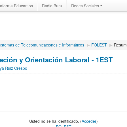
taforma Educamos
Radio Buru
Redes Sociales
istemas de Telecomunicaciones e Informáticos
▶︎
FOLEST
▶︎
Resum
ción y Orientación Laboral - 1EST
oya Ruiz Crespo
Usted no se ha identificado. (
Acceder
)
FOLEST