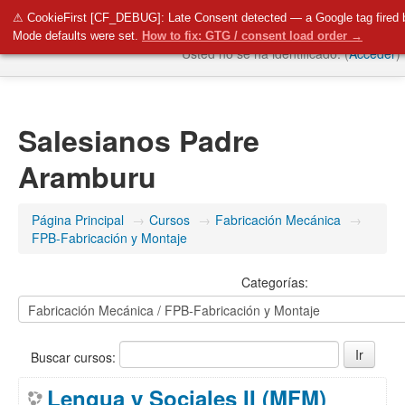
SalesianosBurgos
⚠ CookieFirst [CF_DEBUG]: Late Consent detected — a Google tag fired 
Mode defaults were set.
How to fix: GTG / consent load order →
Usted no se ha identificado. (
Acceder
)
Salesianos Padre Aramburu
Salesianos Padre
Plataforma Educamos
Aramburu
Página Principal
→
Cursos
→
Fabricación Mecánica
→
Radio Buru
FPB-Fabricación y Montaje
Categorías:
Redes Sociales
Español - Internacional ‎(es)‎
Buscar cursos:
Lengua y Sociales II (MFM)