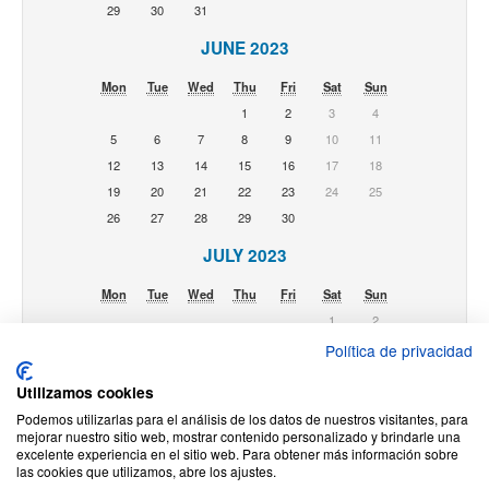
29
30
31
JUNE 2023
Mon
Tue
Wed
Thu
Fri
Sat
Sun
1
2
3
4
5
6
7
8
9
10
11
12
13
14
15
16
17
18
19
20
21
22
23
24
25
26
27
28
29
30
JULY 2023
Mon
Tue
Wed
Thu
Fri
Sat
Sun
1
2
3
4
5
6
7
8
9
Política de privacidad
10
11
12
13
14
15
16
Utilizamos cookies
17
18
19
20
21
22
23
Podemos utilizarlas para el análisis de los datos de nuestros visitantes, para
24
25
26
27
28
29
30
mejorar nuestro sitio web, mostrar contenido personalizado y brindarle una
31
excelente experiencia en el sitio web. Para obtener más información sobre
las cookies que utilizamos, abre los ajustes.