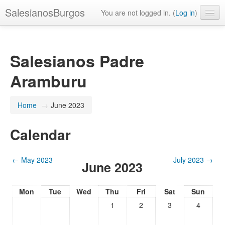
SalesianosBurgos
You are not logged in. (
Log in
)
Salesianos Padre Aramburu
Salesianos Padre
Plataforma Educamos
Aramburu
Home
→
June 2023
Radio Buru
Calendar
Redes Sociales
←
May 2023
July 2023
→
June 2023
English ‎(en)‎
Mon
Tue
Wed
Thu
Fri
Sat
Sun
1
2
3
4