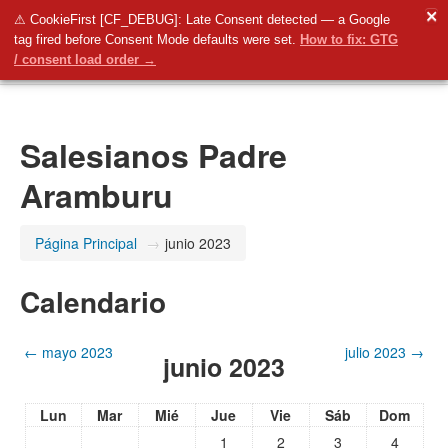
✕
SalesianosBurgos
⚠ CookieFirst [CF_DEBUG]: Late Consent detected — a Google
tag fired before Consent Mode defaults were set.
How to fix: GTG
Usted no se ha identificado. (
Acceder
)
/ consent load order →
Salesianos Padre Aramburu
Salesianos Padre
Plataforma Educamos
Aramburu
Página Principal
→
junio 2023
Radio Buru
Calendario
Redes Sociales
←
mayo 2023
julio 2023
→
junio 2023
Español - Internacional ‎(es)‎
Lun
Mar
Mié
Jue
Vie
Sáb
Dom
1
2
3
4