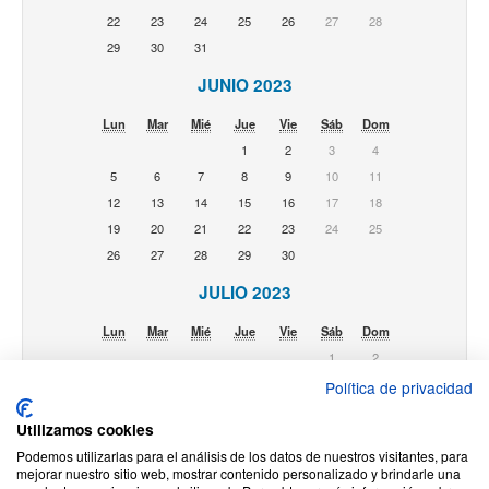
22
23
24
25
26
27
28
29
30
31
JUNIO 2023
Lun
Mar
Mié
Jue
Vie
Sáb
Dom
1
2
3
4
5
6
7
8
9
10
11
12
13
14
15
16
17
18
19
20
21
22
23
24
25
26
27
28
29
30
JULIO 2023
Lun
Mar
Mié
Jue
Vie
Sáb
Dom
1
2
3
4
5
6
7
8
9
Política de privacidad
10
11
12
13
14
15
16
Utilizamos cookies
17
18
19
20
21
22
23
Podemos utilizarlas para el análisis de los datos de nuestros visitantes, para
24
25
26
27
28
29
30
mejorar nuestro sitio web, mostrar contenido personalizado y brindarle una
31